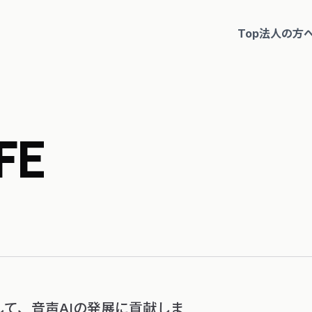
Top
法人の方
FE
て、音声AIの発展に貢献しま