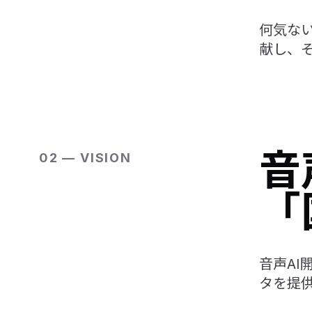
何気な
献し、
音
02 — VISION
「
音声A
タを提