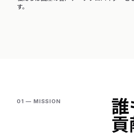
す。
誰
01 — MISSION
貢