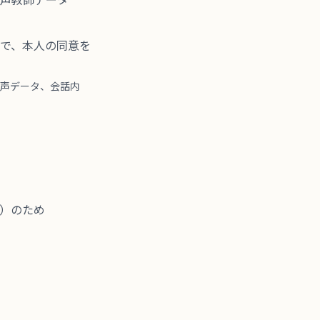
音声教師データ
で、本人の同意を
音声データ、会話内
）のため